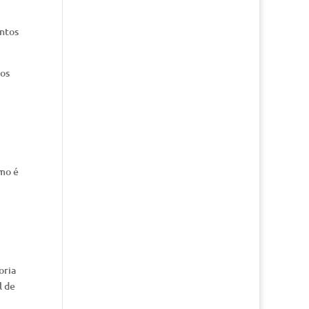
entos
sos
omo é
oria
l de