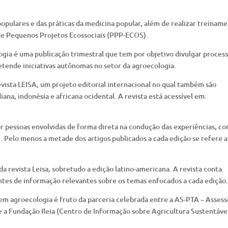
opulares e das práticas da medicina popular, além de realizar treinam
 de Pequenos Projetos Ecossociais (PPP-ECOS).
ogia é uma publicação trimestral que tem por objetivo divulgar proces
etende iniciativas autônomas no setor da agroecologia.
evista LEISA, um projeto editorial internacional no qual também são
iana, indonésia e africana ocidental. A revista está acessível em:
or pessoas envolvidas de forma direta na condução das experiências, c
i. Pelo menos a metade dos artigos publicados a cada edição se refere a
a revista Leisa, sobretudo a edição latino-americana. A revista conta
tes de informação relevantes sobre os temas enfocados a cada edição.
 em agroecologia é fruto da parceria celebrada entre a AS-PTA – Assess
e a Fundação Ileia (Centro de Informação sobre Agricultura Sustentáve