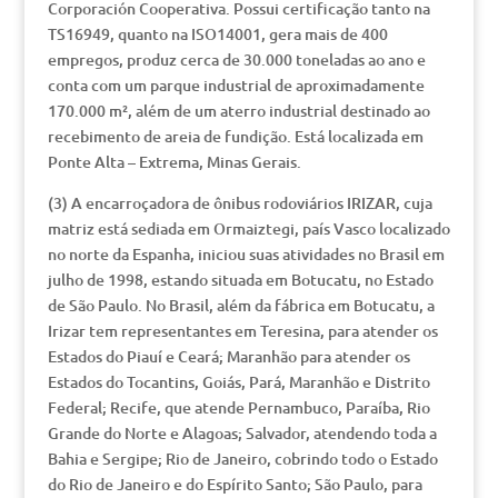
Corporación Cooperativa. Possui certificação tanto na
TS16949, quanto na ISO14001, gera mais de 400
empregos, produz cerca de 30.000 toneladas ao ano e
conta com um parque industrial de aproximadamente
170.000 m², além de um aterro industrial destinado ao
recebimento de areia de fundição. Está localizada em
Ponte Alta – Extrema, Minas Gerais.
(3) A encarroçadora de ônibus rodoviários IRIZAR, cuja
matriz está sediada em Ormaiztegi, país Vasco localizado
no norte da Espanha, iniciou suas atividades no Brasil em
julho de 1998, estando situada em Botucatu, no Estado
de São Paulo. No Brasil, além da fábrica em Botucatu, a
Irizar tem representantes em Teresina, para atender os
Estados do Piauí e Ceará; Maranhão para atender os
Estados do Tocantins, Goiás, Pará, Maranhão e Distrito
Federal; Recife, que atende Pernambuco, Paraíba, Rio
Grande do Norte e Alagoas; Salvador, atendendo toda a
Bahia e Sergipe; Rio de Janeiro, cobrindo todo o Estado
do Rio de Janeiro e do Espírito Santo; São Paulo, para