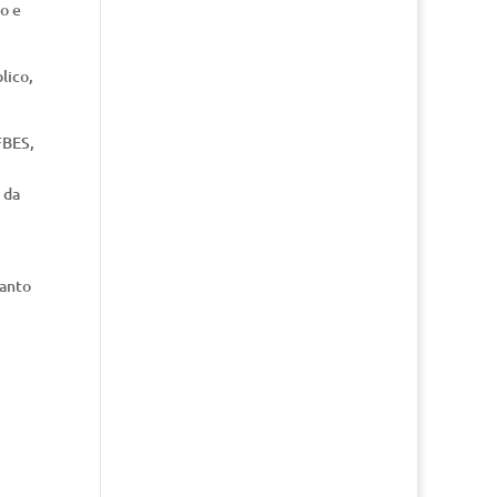
o e
lico,
FBES,
 da
uanto