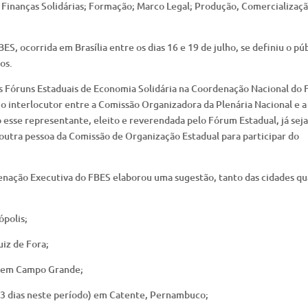
Finanças Solidárias; Formação; Marco Legal; Produção, Comercializaçã
, ocorrida em Brasília entre os dias 16 e 19 de julho, se definiu o púb
os.
s Fóruns Estaduais de Economia Solidária na Coordenação Nacional do 
o interlocutor entre a Comissão Organizadora da Plenária Nacional e a
 esse representante, eleito e reverendada pelo Fórum Estadual, já seja
outra pessoa da Comissão de Organização Estadual para participar do
denação Executiva do FBES elaborou uma sugestão, tanto das cidades q
ópolis;
uiz de Fora;
as)em Campo Grande;
r 3 dias neste período) em Catente, Pernambuco;