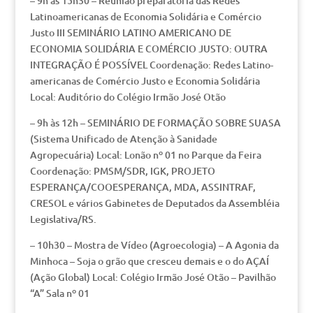
– 9h às 15h30 – Reunião preparatória das Redes
Latinoamericanas de Economia Solidária e Comércio
Justo III SEMINÁRIO LATINO AMERICANO DE
ECONOMIA SOLIDÁRIA E COMÉRCIO JUSTO: OUTRA
INTEGRAÇÃO É POSSÍVEL Coordenação: Redes Latino-
americanas de Comércio Justo e Economia Solidária
Local: Auditório do Colégio Irmão José Otão
– 9h às 12h – SEMINÁRIO DE FORMAÇÃO SOBRE SUASA
(Sistema Unificado de Atenção à Sanidade
Agropecuária) Local: Lonão nº 01 no Parque da Feira
Coordenação: PMSM/SDR, IGK, PROJETO
ESPERANÇA/COOESPERANÇA, MDA, ASSINTRAF,
CRESOL e vários Gabinetes de Deputados da Assembléia
Legislativa/RS.
– 10h30 – Mostra de Vídeo (Agroecologia) – A Agonia da
Minhoca – Soja o grão que cresceu demais e o do AÇAÍ
(Ação Global) Local: Colégio Irmão José Otão – Pavilhão
“A” Sala nº 01