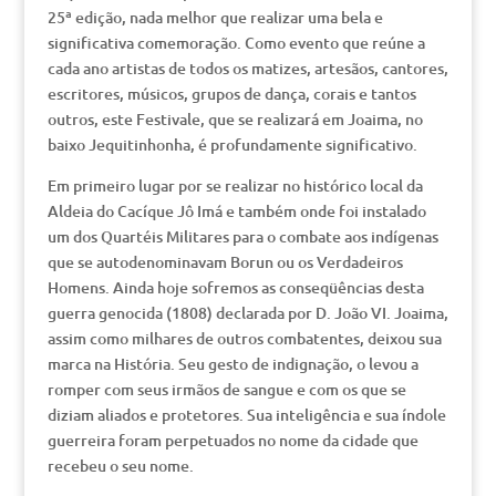
25ª edição, nada melhor que realizar uma bela e
significativa comemoração. Como evento que reúne a
cada ano artistas de todos os matizes, artesãos, cantores,
escritores, músicos, grupos de dança, corais e tantos
outros, este Festivale, que se realizará em Joaima, no
baixo Jequitinhonha, é profundamente significativo.
Em primeiro lugar por se realizar no histórico local da
Aldeia do Cacíque Jô Imá e também onde foi instalado
um dos Quartéis Militares para o combate aos indígenas
que se autodenominavam Borun ou os Verdadeiros
Homens. Ainda hoje sofremos as conseqüências desta
guerra genocida (1808) declarada por D. João VI. Joaima,
assim como milhares de outros combatentes, deixou sua
marca na História. Seu gesto de indignação, o levou a
romper com seus irmãos de sangue e com os que se
diziam aliados e protetores. Sua inteligência e sua índole
guerreira foram perpetuados no nome da cidade que
recebeu o seu nome.