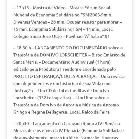
– 17h15 – Mostra de Vídeo – Mostra Fórum Social
Mundial de Economia Solidária no FSM 2003-9min.
Diversas Versões – 28 min. Ocupar resistir para morar –
15 min. Economia Solidária no FSM – 14 min. Local:
Colégio Irmão José Otão – Pavilhão “A” Sala nº 01
– 18.30 h – LANÇAMENTO DO DOCUMENTÁRIO sobre a
Trajetória de DOM IVO LORSCHEITER – Bispo Emérito de
Santa Maria: – Documentário Audiovisual (1 hora)
editado pela Produtora Freedom e coordenado pelo
PROJETO ESPERANÇA/COOESPERANÇA. – Uma revista
com depoimentos e um histórico de sua Vida com
ilustração. – Um CD de fotos inéditas de Dom Ivo
Lorscheiter (332 fotografias). – Um Hino sobre a
Trajetória de Dom Ivo de Autoria e Música de Antonio
Gringo e Regina Dellagerisi. Local: Palco da Feira
– 20h30 – Lançamento da Caravana Rumo à IV Plenária
Mesa sobre os eixos da IV Plenária (Economia Solidária e
desenvolvimento, marco jurídico, formação, finanças