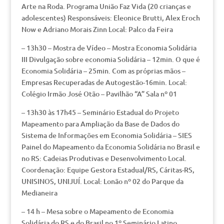
Arte na Roda. Programa União Faz Vida (20 crianças e
adolescentes) Responsáveis: Eleonice Brutti, Alex Eroch
Now e Adriano Morais Zinn Local: Palco da Feira
– 13h30 – Mostra de Vídeo – Mostra Economia Solidária
III Divulgação sobre economia Solidária – 12min. O que é
Economia Solidária – 25min. Com as próprias mãos –
Empresas Recuperadas de Autogestão-16min. Local:
Colégio Irmão José Otão – Pavilhão “A” Sala nº 01
– 13h30 às 17h45 – Seminário Estadual do Projeto
Mapeamento para Ampliação da Base de Dados do
Sistema de Informações em Economia Solidária – SIES
Painel do Mapeamento da Economia Solidária no Brasil e
no RS: Cadeias Produtivas e Desenvolvimento Local.
Coordenação: Equipe Gestora Estadual/RS, Cáritas-RS,
UNISINOS, UNIJUÍ. Local: Lonão nº 02 do Parque da
Medianeira
– 14 h – Mesa sobre o Mapeamento de Economia
Solidária do RS e do Brasil no 1º Seminário Latino