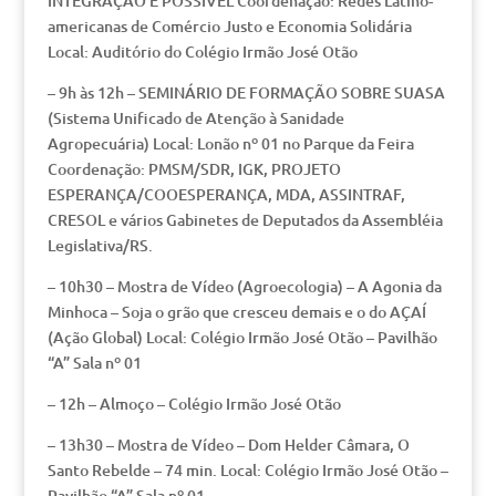
INTEGRAÇÃO É POSSÍVEL Coordenação: Redes Latino-
americanas de Comércio Justo e Economia Solidária
Local: Auditório do Colégio Irmão José Otão
– 9h às 12h – SEMINÁRIO DE FORMAÇÃO SOBRE SUASA
(Sistema Unificado de Atenção à Sanidade
Agropecuária) Local: Lonão nº 01 no Parque da Feira
Coordenação: PMSM/SDR, IGK, PROJETO
ESPERANÇA/COOESPERANÇA, MDA, ASSINTRAF,
CRESOL e vários Gabinetes de Deputados da Assembléia
Legislativa/RS.
– 10h30 – Mostra de Vídeo (Agroecologia) – A Agonia da
Minhoca – Soja o grão que cresceu demais e o do AÇAÍ
(Ação Global) Local: Colégio Irmão José Otão – Pavilhão
“A” Sala nº 01
– 12h – Almoço – Colégio Irmão José Otão
– 13h30 – Mostra de Vídeo – Dom Helder Câmara, O
Santo Rebelde – 74 min. Local: Colégio Irmão José Otão –
Pavilhão “A” Sala nº 01