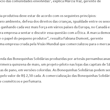
cio das comunidades envolvidas”, explica Márcia Vaz, gerente de
a produtiva deve estar de acordo com os seguintes princípios:
io ambiente, defesa dos direitos das crianças, igualdade entre os sexo
á ganhando cada vez mais força em vários países da Europa, no Canadá e
eira empresa a sentar e discutir essa questão com a Ética. A marca demo
e o papel do pequeno produtor”, ressalta Fabiana Dumont, gerente
 uma empresa criada pela Visão Mundial que comercializou para o merca
nda das Bonequinhas Solidárias produzidas por artesãs pernambucanas
rimeira quinzena de maio, um projeto-piloto nas lojas das capitais de S
cas de pano, em versões coloridas. As Bonequinhas Solidárias podem se
pelo valor de R$ 2,50 cada. A comercialização das Bonequinhas Solidári
 de cosméticos e perfumaria.