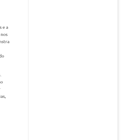
s e a
 nos
nstra
do
.
ão
r
as,