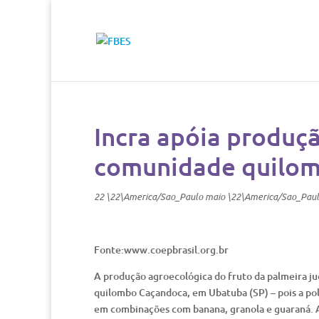
Incra apóia produç
comunidade quilom
22 \22\America/Sao_Paulo maio \22\America/Sao_Pau
Fonte:www.coepbrasil.org.br
A produção agroecológica do fruto da palmeira j
quilombo Caçandoca, em Ubatuba (SP) – pois a po
em combinações com banana, granola e guaraná. A