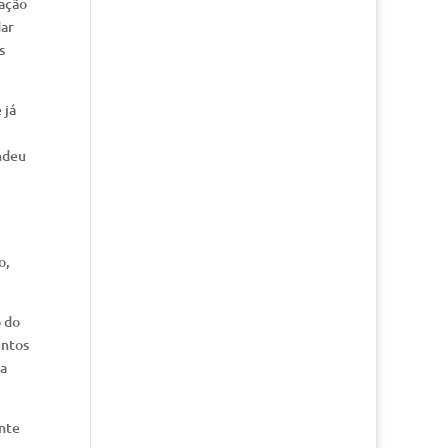
iação
dar
s
 já
ndeu
o,
o do
untos
da
ente