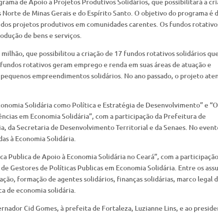
ama de Apoio a Projetos Produtivos Solidários, que possibilitará a cr
 Norte de Minas Gerais e do Espírito Santo. O objetivo do programa é 
al dos projetos produtivos em comunidades carentes. Os fundos rotativo
rodução de bens e serviços.
ilhão, que possibilitou a criação de 17 fundos rotativos solidários que
 fundos rotativos geram emprego e renda em suas áreas de atuação e
 pequenos empreendimentos solidários. No ano passado, o projeto ate
conomia Solidária como Política e Estratégia de Desenvolvimento” e “O
ências em Economia Solidária”, com a participação da Prefeitura de
a, da Secretaria de Desenvolvimento Territorial e da Senaes. No event
das à Economia Solidária.
ica Publica de Apoio à Economia Solidária no Ceará”, com a participaçã
de Gestores de Políticas Publicas em Economia Solidária. Entre os ass
ção, formação de agentes solidários, finanças solidárias, marco legal 
ica de economia solidária.
rnador Cid Gomes, à prefeita de Fortaleza, Luzianne Lins, e ao presid