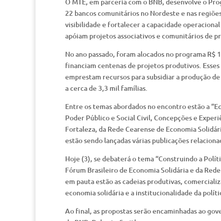
O MTE, em parceria com o BNB, desenvolve o Progr
22 bancos comunitários no Nordeste e nas regiões
visibilidade e fortalecer a capacidade operacion
apóiam projetos associativos e comunitários de p
No ano passado, foram alocados no programa R$ 1 m
financiam centenas de projetos produtivos. Esses
emprestam recursos para subsidiar a produção de
a cerca de 3,3 mil famílias.
Entre os temas abordados no encontro estão a “E
Poder Público e Social Civil, Concepções e Experi
Fortaleza, da Rede Cearense de Economia Solidári
estão sendo lançadas várias publicações relaciona
Hoje (3), se debaterá o tema “Construindo a Polít
Fórum Brasileiro de Economia Solidária e da Rede 
em pauta estão as cadeias produtivas, comercializa
economia solidária e a institucionalidade da polít
Ao final, as propostas serão encaminhadas ao gove