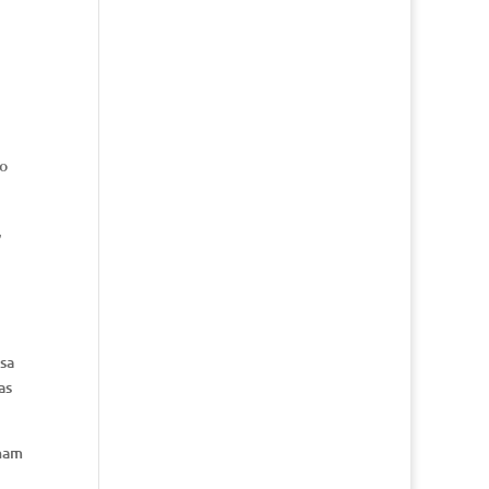
do
,
ssa
as
lham