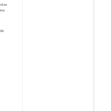
stas:
mia
 de