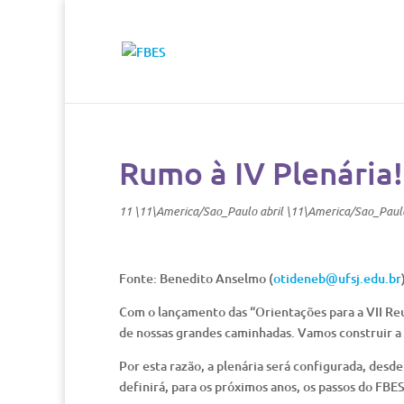
Rumo à IV Plenária!
11 \11\America/Sao_Paulo abril \11\America/Sao_Paul
Fonte: Benedito Anselmo (
otideneb@ufsj.edu.br
Com o lançamento das “Orientações para a VII Re
de nossas grandes caminhadas. Vamos construir a 
Por esta razão, a plenária será configurada, desd
definirá, para os próximos anos, os passos do FBE