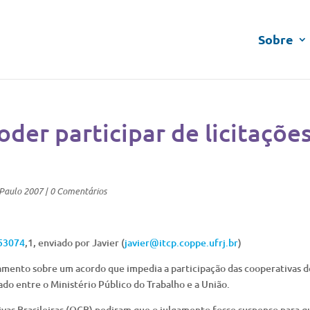
Sobre
der participar de licitaçõe
_Paulo 2007
|
0 Comentários
/53074
,1, enviado por Javier (
javier@itcp.coppe.ufrj.br
)
amento sobre um acordo que impedia a participação das cooperativas d
ado entre o Ministério Público do Trabalho e a União.
vas Brasileiras (OCB) pediram que o julgamento fosse suspenso para q