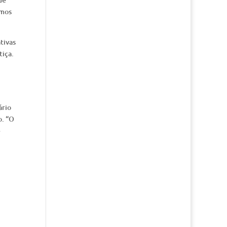
smos
tivas
tiça.
ário
o. “O
é