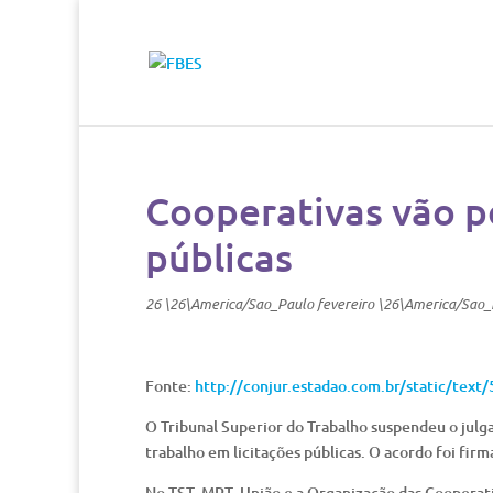
Cooperativas vão po
públicas
26 \26\America/Sao_Paulo fevereiro \26\America/Sao
Fonte:
http://conjur.estadao.com.br/static/text
O Tribunal Superior do Trabalho suspendeu o julg
trabalho em licitações públicas. O acordo foi firm
No TST, MPT, União e a Organização das Cooperati