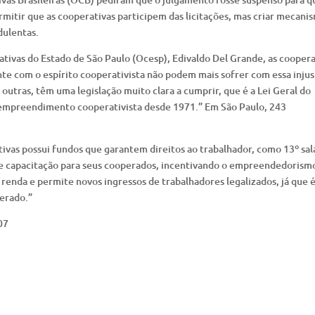
mitir que as cooperativas participem das licitações, mas criar mecani
dulentas.
ivas do Estado de São Paulo (Ocesp), Edivaldo Del Grande, as coopera
te com o espírito cooperativista não podem mais sofrer com essa injus
outras, têm uma legislação muito clara a cumprir, que é a Lei Geral do
empreendimento cooperativista desde 1971.” Em São Paulo, 243
ivas possui fundos que garantem direitos ao trabalhador, como 13º sal
 de capacitação para seus cooperados, incentivando o empreendedorism
 renda e permite novos ingressos de trabalhadores legalizados, já que 
erado.”
07