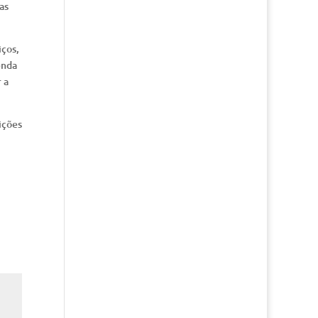
as
iços,
enda
 a
ições