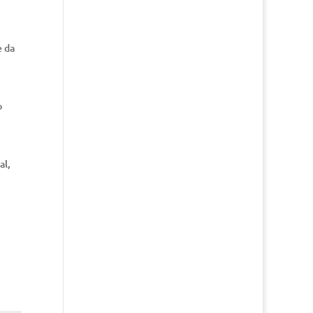
e da
o
al,