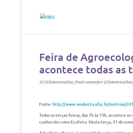
Feira de Agroecolo
acontece todas as 
23 \23\America/Sao_Paulo novembro \23\America/Sao
Fonte:
http://www.unaberta.ufsc.br/noticias/24
Todas as terças-feiras, das 7h às 13h, acontece n
conhecida como Ecofeira. Nesta terça, 21 de nove
A Ecofeira oferece à comunidade universitária p