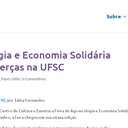
Sobre
gia e Economia Solidária
terças na UFSC
_Paulo 2006
|
0 Comentários
198
, por Talita Fernandes.
o Centro de Cultura e Eventos a Feira de Agroecologia e Economia Solidá
mbro, a feira chegou em sua oitava edição.
rodutos de origem orgânica por preços menores do que os dos