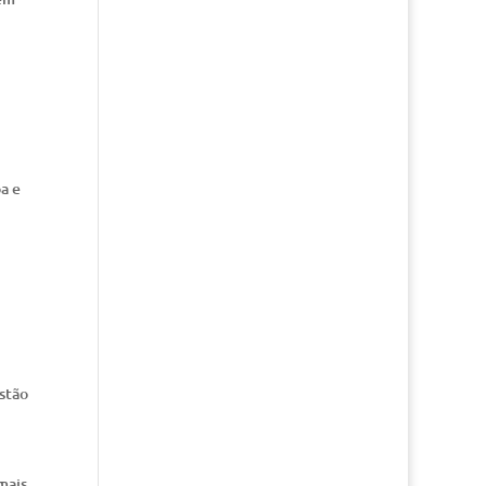
a e
stão
mais