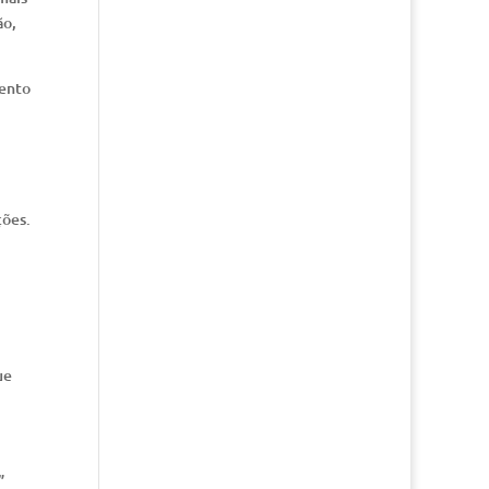
ão,
mento
ções.
ue
”