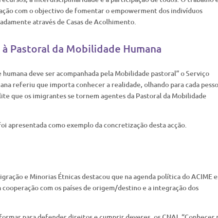
ração com o objectivo de fomentar o empowerment dos indivíduos
eadamente através de Casas de Acolhimento.
o à Pastoral da Mobilidade Humana
de humana deve ser acompanhada pela Mobilidade pastoral” o Serviço
na referiu que importa conhecer a realidade, olhando para cada pesso
ite que os imigrantes se tornem agentes da Pastoral da Mobilidade
foi apresentada como exemplo da concretização desta acção.
igração e Minorias Étnicas destacou que na agenda política do ACIME e
 a cooperação com os países de origem/destino e a integração dos
formar para defender direitos e cumprir deveres, os CNAI, “Conhecer 