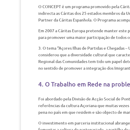
O CONCEPT é um programa promovido pela Cáritas 
indirecta as Cáritas dos 25 estados membros da Un
Partner da Cáritas Espanhola. O Programa acompan
Em 2007 a Cáritas Europa pretende manter este pr
para promover uma maior participação de todos 
3. O tema “Açores Ilhas de Partidas e Chegadas –
considerou que a diversidade cultural que caracte
Regional das Comunidades tem tido um papel dete
no sentido de promover a integração dos Imigrant
4. O Trabalho em Rede na probl
Foi abordado pela Divisão de Acção Social de Pon
referências da cultura Açoriana que muitas veze
pena no país em que residem e são objecto de ma
O investimento em parceria institucional abrange 
fomentar a cultura de partenariado, a partilha de 