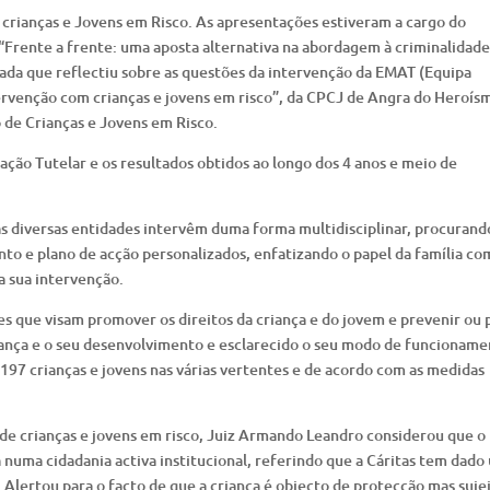
s crianças e Jovens em Risco. As apresentações estiveram a cargo do
: “Frente a frente: uma aposta alternativa na abordagem à criminalidade
gada que reflectiu sobre as questões da intervenção da EMAT (Equipa
ntervenção com crianças e jovens em risco”, da CPCJ de Angra do Heroís
 de Crianças e Jovens em Risco.
ção Tutelar e os resultados obtidos ao longo dos 4 anos e meio de
s diversas entidades intervêm duma forma multidisciplinar, procurand
o e plano de acção personalizados, enfatizando o papel da família co
a sua intervenção.
s que visam promover os direitos da criança e do jovem e prevenir ou 
rança e o seu desenvolvimento e esclarecido o seu modo de funcioname
97 crianças e jovens nas várias vertentes e de acordo com as medidas
de crianças e jovens em risco, Juiz Armando Leandro considerou que o
a numa cidadania activa institucional, referindo que a Cáritas tem dado
. Alertou para o facto de que a criança é objecto de protecção mas suje