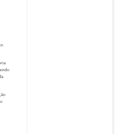
or.
ria
tendo
da
ção
to