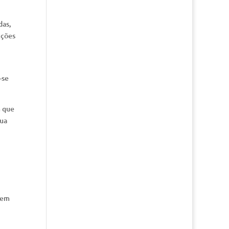
das,
cções
-se
m que
sua
 em