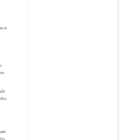
mo e
o
mo
pôr
nto.
 um
ito