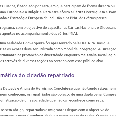
Europa, financiado por esta, em que participam de forma directa ou
ião Europeia e a Bulgária. Para este efeito a Cáritas Portuguesa é Twi
ha a Estratégia Europeia de Inclusão e os PNAI dos vários países.
ograma, com o objectivo de capacitar as Cáritas Nacionais e Diocesan
os agentes no acompanhamento dos vários PNAI.
 Uma realidade Convergente foi apresentado pela Dra. Rita Dias que
riza os Açores deve ser utilizada como móbil de integração. A Direcçã
rminante na promoção da diversidade enquanto mais-valia social, agi
es através de diversas acções no terreno com este público-alvo
emática do cidadão repatriado
ta Delgada e Angra do Heroísmo. Concluiu-se que não tendo raízes nem
s nem conhecem, os repatriados são objecto de uma dupla pena. Cumpr
rginalização de uma sociedade que não os reconhece como seus.
os sem-abrigo, repatriados e imigrantes ilegais com o objectivo de
recursos, a interdisciplinaridade e a participação de todos. O trabalho