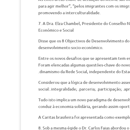
para agir melhor”, “pelos imigrantes com os imigr
promovendo a interculturalidade.
7. A Dra. Elza Chambel, Presidente do Conselho 
Económico e Social
Disse que os 8 Objectivos de Desenvolvimento do 
desenvolvimento socio-económico.
Entre os novos desafios que se apresentam tem esp
Foram elencadas algumas questões-chave do novo 
.dinamismo da Rede Social, independente do Est
Considerou que a lógica de desenvolvimento assen
social:.integralidade; .parceria; .participação; .a
Tudo isto implica um novo paradigma de desenvo
conduz à economia solidária, gerando assim oport
A Caritas brasileira foi apresentada como exemplo
8. Sob a mesma égide o Dr. Carlos Faias abordou 