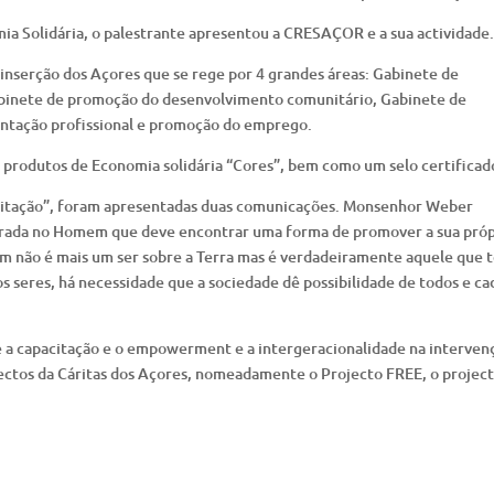
ia Solidária, o palestrante apresentou a CRESAÇOR e a sua actividade.
serção dos Açores que se rege por 4 grandes áreas: Gabinete de
abinete de promoção do desenvolvimento comunitário, Gabinete de
entação profissional e promoção do emprego.
odutos de Economia solidária “Cores”, bem como um selo certificad
acitação”, foram apresentadas duas comunicações. Monsenhor Weber
ada no Homem que deve encontrar uma forma de promover a sua próp
em não é mais um ser sobre a Terra mas é verdadeiramente aquele que 
os seres, há necessidade que a sociedade dê possibilidade de todos e ca
e a capacitação e o empowerment e a intergeracionalidade na interven
jectos da Cáritas dos Açores, nomeadamente o Projecto FREE, o projec