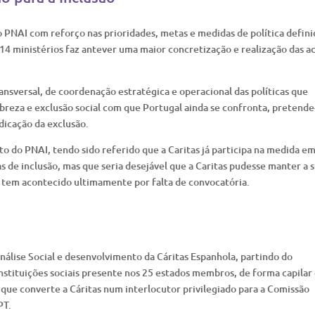
NAI com reforço nas prioridades, metas e medidas de política defini
e 14 ministérios faz antever uma maior concretização e realização das a
sversal, de coordenação estratégica e operacional das políticas que
reza e exclusão social com que Portugal ainda se confronta, pretende
dicação da exclusão.
to do PNAI, tendo sido referido que a Caritas já participa na medida e
s de inclusão, mas que seria desejável que a Caritas pudesse manter a 
 tem acontecido ultimamente por falta de convocatória.
lise Social e desenvolvimento da Cáritas Espanhola, partindo do
instituições sociais presente nos 25 estados membros, de forma capilar
 que converte a Cáritas num interlocutor privilegiado para a Comissão
PT.