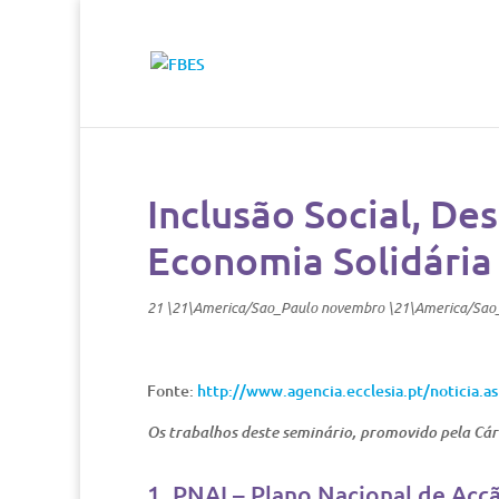
Inclusão Social, De
Economia Solidária
21 \21\America/Sao_Paulo novembro \21\America/Sao
Fonte:
http://www.agencia.ecclesia.pt/noticia.a
Os trabalhos deste seminário, promovido pela Cá
1. PNAI – Plano Nacional de Acçã