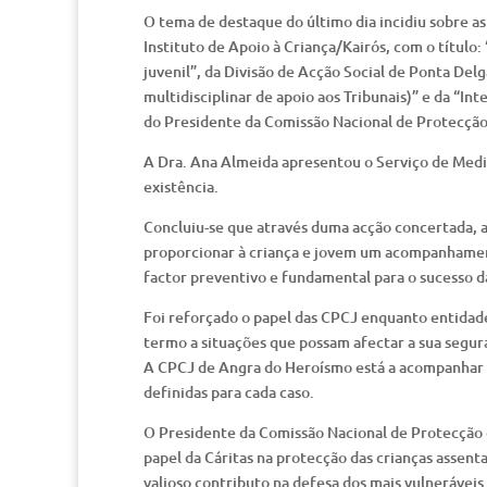
O tema de destaque do último dia incidiu sobre a
Instituto de Apoio à Criança/Kairós, com o título
juvenil”, da Divisão de Acção Social de Ponta Del
multidisciplinar de apoio aos Tribunais)” e da “I
do Presidente da Comissão Nacional de Protecção
A Dra. Ana Almeida apresentou o Serviço de Media
existência.
Concluiu-se que através duma acção concertada, a
proporcionar à criança e jovem um acompanhament
factor preventivo e fundamental para o sucesso d
Foi reforçado o papel das CPCJ enquanto entidade
termo a situações que possam afectar a sua segu
A CPCJ de Angra do Heroísmo está a acompanhar 1
definidas para cada caso.
O Presidente da Comissão Nacional de Protecção 
papel da Cáritas na protecção das crianças assent
valioso contributo na defesa dos mais vulneráveis