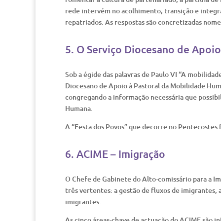
rede intervém no acolhimento, transição e integ
repatriados. As respostas são concretizadas nom
5. O Serviço Diocesano de Apoi
Sob a égide das palavras de Paulo VI “A mobilida
Diocesano de Apoio à Pastoral da Mobilidade Huma
congregando a informação necessária que possibil
Humana.
A “Festa dos Povos” que decorre no Pentecostes 
6. ACIME – Imigração
O Chefe de Gabinete do Alto-comissário para a Im
três vertentes: a gestão de fluxos de imigrantes,
imigrantes.
As cinco áreas-chave de actuação do ACIME são in