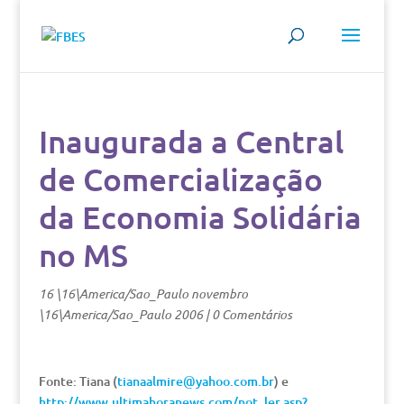
Inaugurada a Central
de Comercialização
da Economia Solidária
no MS
16 \16\America/Sao_Paulo novembro
\16\America/Sao_Paulo 2006
|
0 Comentários
Fonte: Tiana (
tianaalmire@yahoo.com.br
) e
http://www.ultimahoranews.com/not_ler.asp?