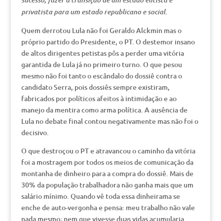
sucesso, fazer a transição de um estado elitista e
privatista para um estado republicano e social.
Quem derrotou Lula não foi Geraldo Alckmin mas o
próprio partido do Presidente, o PT. O destemor insano
de altos dirigentes petistas pôs a perder uma vitória
garantida de Lula já no primeiro turno. O que pesou
mesmo não foi tanto o escândalo do dossiê contra o
candidato Serra, pois dossiês sempre existiram,
fabricados por políticos afeitos à intimidação e ao
manejo da mentira como arma política. A ausência de
Lula no debate final contou negativamente mas não foi o
decisivo.
O que destroçou o PT e atravancou o caminho da vitória
foi a mostragem por todos os meios de comunicação da
montanha de dinheiro para a compra do dossiê. Mais de
30% da população trabalhadora não ganha mais que um
salário mínimo. Quando vê toda essa dinheirama se
enche de auto-vergonha e pensa: meu trabalho não vale
nada mesmo; nem que vivesse duas vidas acumularia