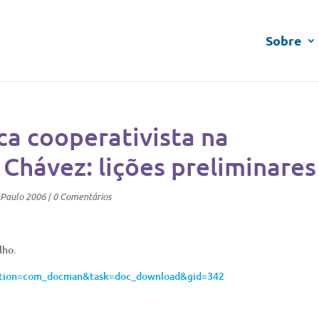
Sobre
ica cooperativista na
Chávez: lições preliminares
_Paulo 2006
|
0 Comentários
lho.
option=com_docman&task=doc_download&gid=342