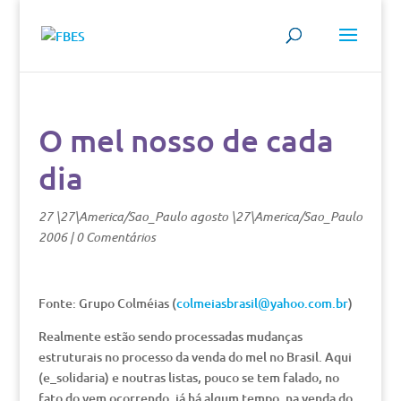
O mel nosso de cada
dia
27 \27\America/Sao_Paulo agosto \27\America/Sao_Paulo
2006
|
0 Comentários
Fonte: Grupo Colméias (
colmeiasbrasil@yahoo.com.br
)
Realmente estão sendo processadas mudanças
estruturais no processo da venda do mel no Brasil. Aqui
(e_solidaria) e noutras listas, pouco se tem falado, no
fato do vem ocorrendo, já há algum tempo, na venda do