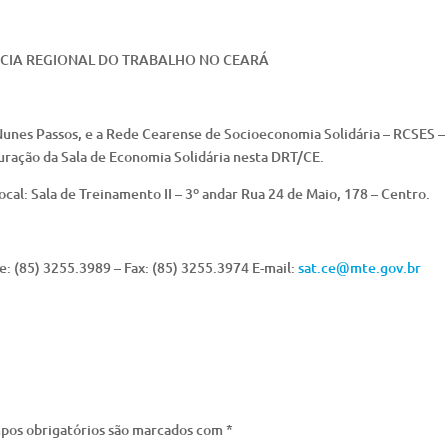
ACIA REGIONAL DO TRABALHO NO CEARÁ
Nunes Passos, e a Rede Cearense de Socioeconomia Solidária – RCSES –
uração da Sala de Economia Solidária nesta DRT/CE.
ocal: Sala de Treinamento II – 3º andar Rua 24 de Maio, 178 – Centro.
: (85) 3255.3989 – Fax: (85) 3255.3974 E-mail:
sat.ce@mte.gov.br
pos obrigatórios são marcados com
*