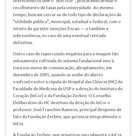
oferecendo-os sem o “selo USP”, procurando driblar o
recolhimento de taxas pela universidade. Ao mesmo
tempo, buscam cercar-se de todo tipo de declarações de
“utilidade pública”, municipal, estadual e federal, com o
intuito de garantir isenções fiscais — e também a
sobrevivência, no caso de uma eventual retirada
definitiva.
Outro caso de repercussão negativa para a imagem tão
zelosamente cultivada do sistema fundacional veio à
tona nos meios de comunicação, abruptamente, em
dezembro de 2005, quando se soube do aberto
confronto entre a cúpula do Hospital das Clínicas (HC) da
Faculdade de Medicina da USP e a direção do Instituto do
Coração (InCor) e da Fundação Zerbini. O Conselho
Deliberativo do HC destituiu da direção do InCor o
professor José Franchini Ramires, principal dirigente de
fato da Fundação Zerbini, que gerencia integralmente o
InCor.
A Fundação Zerbini, que privatizou parcialmente o InCor