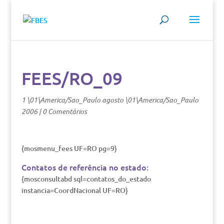
FEES/RO_09
1 \01\America/Sao_Paulo agosto \01\America/Sao_Paulo
2006
|
0 Comentários
{mosmenu_fees UF=RO pg=9}
Contatos de referência no estado:
{mosconsultabd sql=contatos_do_estado
instancia=CoordNacional UF=RO}