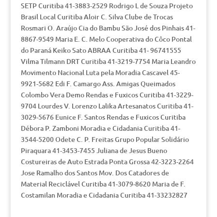
SETP Curitiba 41-3883-2529 Rodrigo L de Souza Projeto
Brasil Local Curitiba Aloir C. Silva Clube de Trocas
Rosmari O. Araújo Cia do Bambu São José dos Pinhais 41-
8867-9549 Maria E. C. Melo Cooperativa do Côco Pontal
do Paraná Keiko Sato ABRAA Curitiba 41- 96741555
Vilma Tilmann DRT Curitiba 41-3219-7754 Maria Leandro
Movimento Nacional Luta pela Moradia Cascavel 45-
9921-5682 Edi F. Camargo Ass. Amigas Queimados
Colombo Vera Demo Rendas e Fuxicos Curitiba 41-3229-
9704 Lourdes V. Lorenzo Lalika Artesanatos Curitiba 41-
3029-5676 Eunice F. Santos Rendas e Fuxicos Curitiba
Débora P. Zamboni Moradia e Cidadania Curitiba 41-
3544-5200 Odete C. P. Freitas Grupo Popular Solidário
Piraquara 41-3453-7455 Juliana de Jesus Bueno
Costureiras de Auto Estrada Ponta Grossa 42-3223-2264
Jose Ramalho dos Santos Mov. Dos Catadores de
Material Reciclável Curitiba 41-3079-8620 Maria de F.
Costamilan Moradia e Cidadania Curitiba 41-33232827