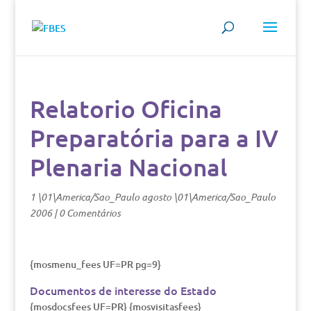
Relatorio Oficina
Preparatória para a IV
Plenaria Nacional
1 \01\America/Sao_Paulo agosto \01\America/Sao_Paulo
2006
|
0 Comentários
{mosmenu_fees UF=PR pg=9}
Documentos de interesse do Estado
{mosdocsfees UF=PR} {mosvisitasfees}