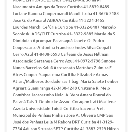
Nascimento Amigas da Troca Curitiba 41-8839-8489
Luciane Kanopa Coopermandi Mandirituba 41-3626-2188
Jose G. do Amaral ABRAA Curitiba 41-3224-3465
Lourdes Marchi Cefúria Curitiba 41-3322-8487 Marcelo
Socoloski ADS/CUT Curitiba 41- 3322-9885 Marileida S.
Dimiduich Aprumpar Paranaguá Janete O. Pedro
Coopescarte Antonina Francisco Eudes Silva Coopafi
Cerro Azul 41-8408-5593 Carleam de Jesus Hillman
Associação Sertaneja Cerro Azul 41-9972-5798 Simone
Nunes Barcelos Kaluã Artesanato Matinhos Zulmira F.
Aires Cooper. Saquarema Curitiba Elizabete Armas
Atiart/Mulheres Bordadeiras Tibagi Maria Salete Fenker
Agriart Guamiranga 42-3438-1248 Cristiane R. Melo
Comfibra Jacarezinho Nelci A. Veni Amabi Pontal do
Paraná Taís R. Denhucke Assoc. Coragem Irati Marilene
Zazula Universidade Tuiuti Curitiba Iracema Pref.
Municipal de Pinhais Pinhais Jose A. Oliveira CMP São
José dos Pinhais Leila M Raboni DRT Curitiba 41-3129-
7754 Adilson Stuzata SETP Curitiba 41-3883-2529 Nilton