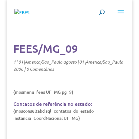
FEES/MG_09
1 \01\America/Sao_Paulo agosto \01\America/Sao_Paulo
2006
|
0 Comentários
{mosmenu_fees UF=MG pg=9}
Contatos de referência no estado:
{mosconsultabd sql=contatos_do_estado
instancia=CoordNacional UF=MG}