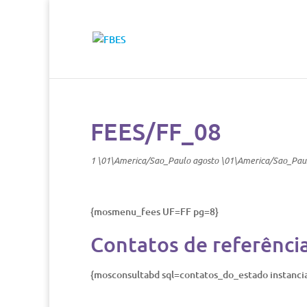
FEES/FF_08
1 \01\America/Sao_Paulo agosto \01\America/Sao_Pau
{mosmenu_fees UF=FF pg=8}
Contatos de referênci
{mosconsultabd sql=contatos_do_estado instanc