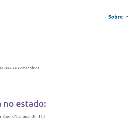
Sobre
lo 2006
|
0 Comentários
a no estado:
ia=CoordNacional UF=FF}