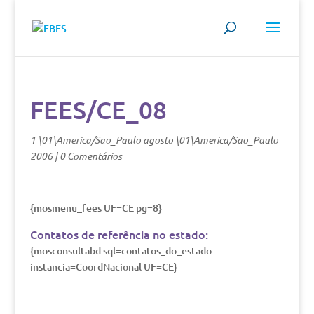
FEES/CE_08
1 \01\America/Sao_Paulo agosto \01\America/Sao_Paulo
2006
|
0 Comentários
{mosmenu_fees UF=CE pg=8}
Contatos de referência no estado:
{mosconsultabd sql=contatos_do_estado
instancia=CoordNacional UF=CE}