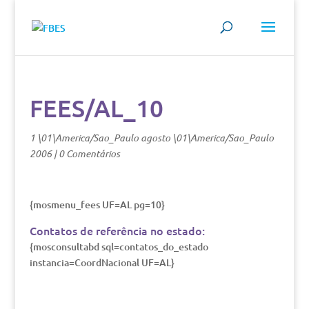
FEES/AL_10
1 \01\America/Sao_Paulo agosto \01\America/Sao_Paulo
2006
|
0 Comentários
{mosmenu_fees UF=AL pg=10}
Contatos de referência no estado:
{mosconsultabd sql=contatos_do_estado
instancia=CoordNacional UF=AL}