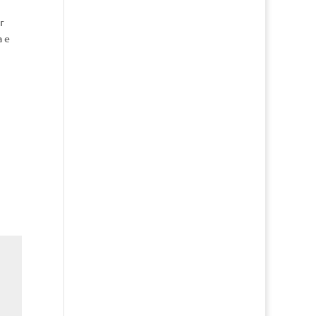
r
a e