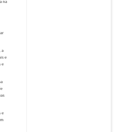
a na
ar
 a
is e
 e
na
de
uas
 e
em