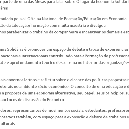
r parte de uma das Mesas para falar sobre O lugar da Economia Solidári
ária!
rmulado pela a I Oficina Nacional de Formação/Educação em Economia
stão da Educação/Formação com muita maestria e divulgou
os parabenizar o trabalho da companheira e incentivar os demais a est
mia Solidária é promover um espaço de debate e troca de experiências,
nacionais e internacionais contribuindo para a formação de profissiona
bate e aprofundamento teórico deste tema no interior das organizações
is governos latinos e refletiu sobre o alcance das políticas propostas 
uturais no ambiente sócio-econômico. O conceito de uma educação e 
m a proposta de uma economia alternativa, seu papel, seus princípios, s
ram focos de discussão do Encontro.
dores, representantes de movimentos sociais, estudantes, professores
Contamos também, com espaço para a exposição e debate de trabalhos 
ulturais.