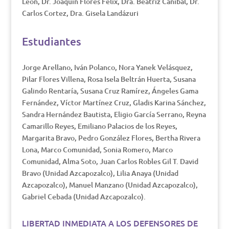
León, Dr. Joaquín Flores Félix, Dra. Beatriz Caníbal, Dr.
Carlos Cortez, Dra. Gisela Landázuri
Estudiantes
Jorge Arellano, Iván Polanco, Nora Yanek Velásquez,
Pilar Flores Villena, Rosa Isela Beltrán Huerta, Susana
Galindo Rentaría, Susana Cruz Ramírez, Ángeles Gama
Fernández, Víctor Martínez Cruz, Gladis Karina Sánchez,
Sandra Hernández Bautista, Eligio García Serrano, Reyna
Camarillo Reyes, Emiliano Palacios de los Reyes,
Margarita Bravo, Pedro González Flores, Bertha Rivera
Lona, Marco Comunidad, Sonia Romero, Marco
Comunidad, Alma Soto, Juan Carlos Robles Gil T. David
Bravo (Unidad Azcapozalco), Lilia Anaya (Unidad
Azcapozalco), Manuel Manzano (Unidad Azcapozalco),
Gabriel Cebada (Unidad Azcapozalco).
LIBERTAD INMEDIATA A LOS DEFENSORES DE