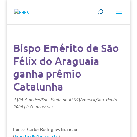
Bispo Emérito de São
Félix do Araguaia
ganha prêmio
Catalunha
4 \04\America/Sao_Paulo abril \04\America/Sao_Paulo
2006
|
0 Comentários
Fonte: Carlos Rodrigues Brandão
(
brandao08@ig.com.br
)