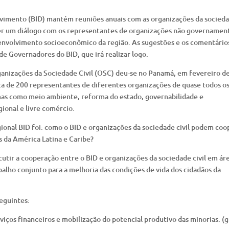
vimento (BID) mantém reuniões anuais com as organizações da socied
lecer um diálogo com os representantes de organizações não governament
senvolvimento socioeconômico da região. As sugestões e os comentário
de Governadores do BID, que irá realizar logo.
ganizações da Sociedade Civil (OSC) deu-se no Panamá, em fevereiro d
ca de 200 representantes de diferentes organizações de quase todos o
emas como meio ambiente, reforma do estado, governabilidade e
ional e livre comércio.
ional BID foi: como o BID e organizações da sociedade civil podem coo
s da América Latina e Caribe?
scutir a cooperação entre o BID e organizações da sociedade civil em ár
abalho conjunto para a melhoria das condições de vida dos cidadãos da
eguintes:
iços financeiros e mobilização do potencial produtivo das minorias. (