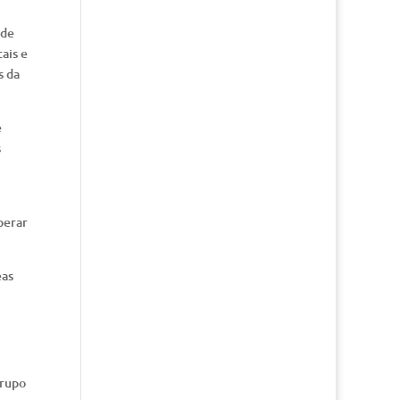
ade
ais e
s da
e
s
perar
eas
grupo