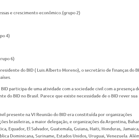
essas e crescimento econômico.(grupo 2)
po 4)
rupo 6)
residente do BID ( Luis Alberto Moreno), o secretário de finanças do B
aíses.
o BID participa de uma atividade com a sociedade civil com a presença d
nte do BID no Brasil. Parece que existe necessidade de o BID rever sua
vil presente na VI Reunião do BID era constituída por organizações
ções brasileiras, a maior delegação, e organizações da Argentina, Baha
Rica, Equador, El Salvador, Guatemala, Guiana, Haiti, Honduras, Jamaica
blica Dominicana, Suriname, Estados Unidos, Uruguai, Venezuela. Alé