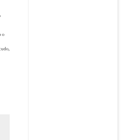
o
b o
tudo,