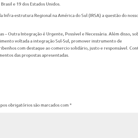
 Brasil e 19 dos Estados Unidos.
 Infra-estrutura Regional na América do Sul (IRSA) a questão do noss
s – Outra Integração é Urgente, Possível e Necessária. Além disso, so
timento voltada a integração Sul-Sul, promover instrumento de
ribenhos com destaque ao comercio solidário, justo e responsável. Con
mentos das propostas apresentadas.
pos obrigatórios são marcados com
*