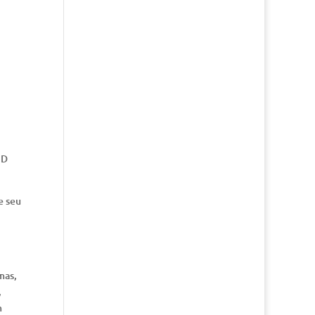
ID
e seu
mas,
,
m