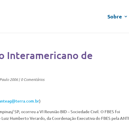
Sobre
o Interamericano de
_Paulo 2006
|
0 Comentários
anteag@terra.com.br
)
mpinas/ SP, ocorreu a VI Reunião BID – Sociedade Civil. O FBES foi
te Luiz Humberto Verardo, da Coordenação Executiva do FBES pela AN