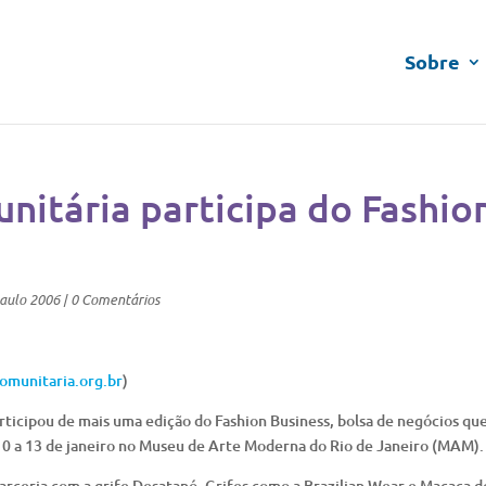
Sobre
itária participa do Fashio
aulo 2006
|
0 Comentários
munitaria.org.br
)
ticipou de mais uma edição do Fashion Business, bolsa de negócios qu
10 a 13 de janeiro no Museu de Arte Moderna do Rio de Janeiro (MAM).
parceria com a grife Desatanó. Grifes como a Brazilian Wear e Macaca d