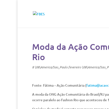
Moda da Ação Comun
Rio
8 \08\America/Sao_Paulo fevereiro \08\America/Sao_P
Fonte: Fátima – Ação Comunitária (
fatima@acaoco
A moda da ONG Ação Comunitária do Brasil/RJ par
ocorre paralelo ao Fashion Rio que aconteceu de 
O núcleo de moda já exporta suas peças graças a 