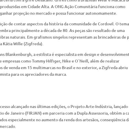
produzidas em Cidade Alta. A ONG Ação Comunitária funciona como
, ganhar projeção no mercado e possa funcionar autonomamente.
ição de contar aspectos da história da comunidade de Cordovil. O tema
elembra principalmente a década de 80. As peças são resultado de uma
fibras naturais. Em grafismos singelos representam as brincadeiras de p
a Kátia Wille (Zigfreda).
ns Blankenburgh, a estilista é especialista em design e desenvolvimen
 de empresas como Tommy Hilfiger, Nike e O`Neill, além de realizar
s de venda em 15 multimarcas no Brasil e no exterior, a Zigfreda abriu
imista para os apreciadores da marca.
sso alcançado nas últimas edições, o Projeto Arte-Indústria, lançado
Rio de Janeiro (FIRJAN) em parceria com a Dupla Assessoria, obtém a c
cados especialmente no aumento da renda dos artesãos, conseqüência d
 mercado.