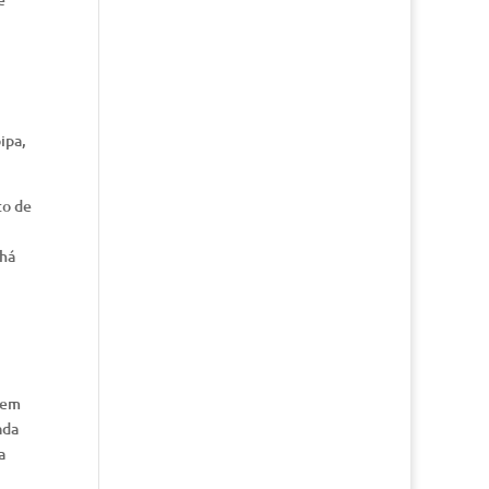
ipa,
to de
 há
 em
ada
a