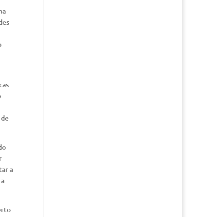
ma
des
o
cas
o
 de
do
r
tar a
 a
erto