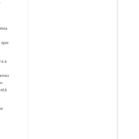
o
omia
u que
ra a
senso
to
está
ue