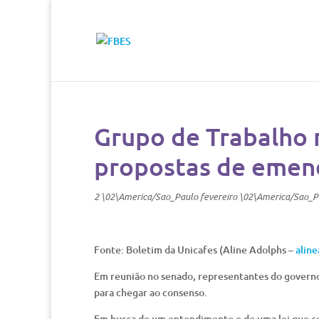
Grupo de Trabalho 
propostas de emend
2 \02\America/Sao_Paulo fevereiro \02\America/Sao_P
Fonte: Boletim da Unicafes (Aline Adolphs –
alin
Em reunião no senado, representantes do governo
para chegar ao consenso.
Em busca de um entendimento e de uma lei que con