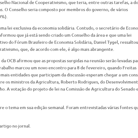
selho Nacional de Cooperativismo, que teria, entre outras tarefas, a d
s. O Conselho seria composto por membros do governo, de vários
0%).
uma lei exclusiva da economia solidária. Contudo, o secretário de Econ
 informou que já está sendo criado um Conselho da área e que uma lei
utivo do Fórum Brasileiro de Economia Solidária, Daniel Tygel, ressalto
rativismo, que, de acordo com ele, é algo mais abrangente.
 da OCB afirmou que as propostas surgidas na reunião serão levadas pa
trabalho marcou um novo encontro para 8 de fevereiro, quando Freitas
demais entidades que participam da discussão esperam chegar a um con
ntre os ministros da Agricultura, Roberto Rodrigues, do Desenvolvimen
ho. A votação do projeto de lei na Comissão de Agricultura do Senado 
e o tema em sua edição semanal. Foram entrevistadas várias fontes q
artigo no jornal.