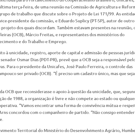
última terça-feira, de uma reunião na Comissão de Agricultura e Refor
grupo de trabalho que discute sobre o Projeto de Lei 171/99. As entida
vice-presidente da comissão, e Eduardo Suplicy (PT-SP), autor de outro
do projeto dos quais discordam. Também estavam presentes na reunião, 
leiras (OCB), Márcio Freitas, e representantes dos ministérios do
tecimento e do Trabalho e Emprego.
o à unicidade, registro, aporte de capital e admissão de pessoas jurídi
 senador Osmar Dias (PDT-PR), prevê que a OCB seja a responsável pel
vas. Para o presidente da Unicafes, José Paulo Ferreira, o controle das
tampouco ser privado (OCB). “É preciso um cadastro único, mas que seja
da OCB que reconsiderasse o apoio à questão da unicidade, que, segun
ição de 1988, a organização é livre e não compete ao estado ou qualque
ooperativa. “Vamos encontrar uma forma de convivência mútua e respei
io Arns concordou com o companheiro de partido. “Não consigo entender
e.
olvimento Territorial do Ministério do Desenvolvimento Agrário, Humb