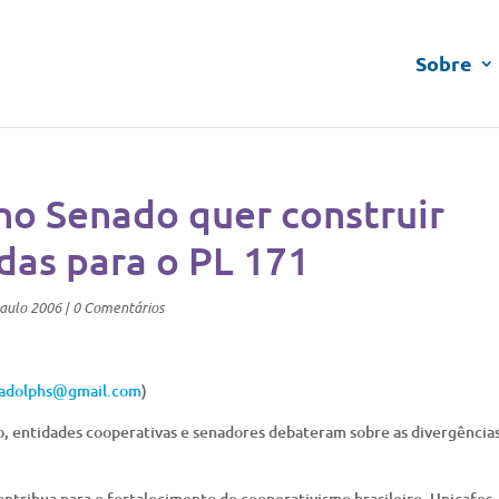
Sobre
no Senado quer construir
as para o PL 171
aulo 2006
|
0 Comentários
eadolphs@gmail.com
)
, entidades cooperativas e senadores debateram sobre as divergência
tribua para o fortalecimento do cooperativismo brasileiro, Unicafes,