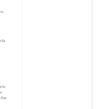
to,
n la
e lo
os
n fue