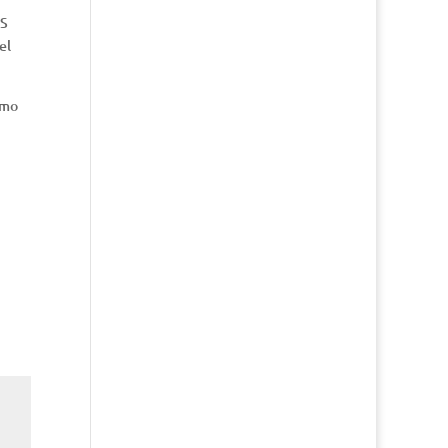
SS
el
omo