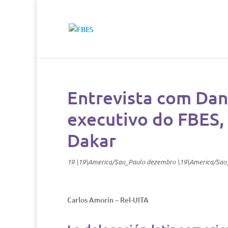
Entrevista com Dani
executivo do FBES,
Dakar
19 \19\America/Sao_Paulo dezembro \19\America/Sao
Carlos Amorín – Rel-UITA