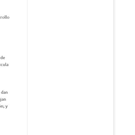
rollo
 de
icula
e dan
jan
n; y