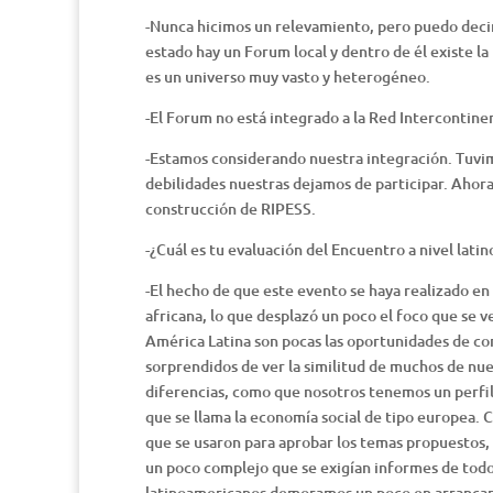
-Nunca hicimos un relevamiento, pero puedo decir
estado hay un Forum local y dentro de él existe la 
es un universo muy vasto y heterogéneo.
-El Forum no está integrado a la Red Intercontine
-Estamos considerando nuestra integración. Tuvim
debilidades nuestras dejamos de participar. Ahor
construcción de RIPESS.
-¿Cuál es tu evaluación del Encuentro a nivel lati
-El hecho de que este evento se haya realizado e
africana, lo que desplazó un poco el foco que se v
América Latina son pocas las oportunidades de con
sorprendidos de ver la similitud de muchos de n
diferencias, como que nosotros tenemos un perfi
que se llama la economía social de tipo europea. C
que se usaron para aprobar los temas propuestos, 
un poco complejo que se exigían informes de todos 
latinoamericanos demoramos un poco en arrancar,