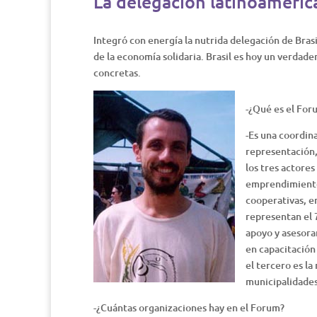
La delegación latinoameric
Integró con energía la nutrida delegación de Brasi
de la economía solidaria. Brasil es hoy un verdad
concretas.
-¿Qué es el For
-Es una coordina
representación,
los tres actores
emprendimientos
cooperativas, e
representan el 
apoyo y asesor
en capacitación 
el tercero es la
municipalidades
-¿Cuántas organizaciones hay en el Forum?