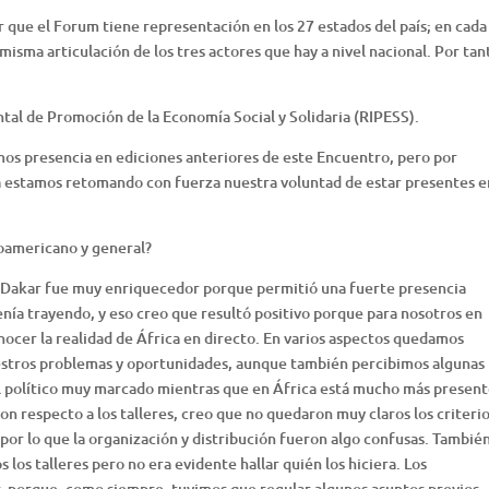
 que el Forum tiene representación en los 27 estados del país; en cada
misma articulación de los tres actores que hay a nivel nacional. Por tan
ntal de Promoción de la Economía Social y Solidaria (RIPESS).
os presencia en ediciones anteriores de este Encuentro, pero por
a estamos retomando con fuerza nuestra voluntad de estar presentes e
noamericano y general?
n Dakar fue muy enriquecedor porque permitió una fuerte presencia
enía trayendo, y eso creo que resultó positivo porque para nosotros en
ocer la realidad de África en directo. En varios aspectos quedamos
uestros problemas y oportunidades, aunque también percibimos algunas
l político muy marcado mientras que en África está mucho más present
on respecto a los talleres, creo que no quedaron muy claros los criteri
por lo que la organización y distribución fueron algo confusas. Tambié
los talleres pero no era evidente hallar quién los hiciera. Los
 porque, como siempre, tuvimos que regular algunos asuntos previos,