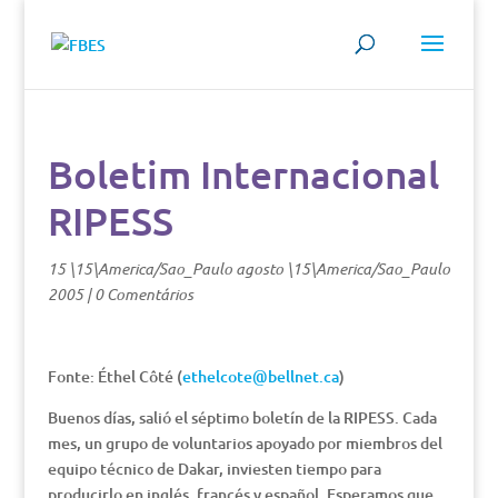
Boletim Internacional
RIPESS
15 \15\America/Sao_Paulo agosto \15\America/Sao_Paulo
2005
|
0 Comentários
Fonte: Éthel Côté (
ethelcote@bellnet.ca
)
Buenos días, salió el séptimo boletín de la RIPESS. Cada
mes, un grupo de voluntarios apoyado por miembros del
equipo técnico de Dakar, inviesten tiempo para
producirlo en inglés, francés y español. Esperamos que