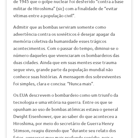
de 1945 que o golpe nuclear foi desferido “contra a base
militar de Hiroshima” (sic) com a finalidade de “evitar
vítimas entre a população civil”.
Admitir que as bombas serviram somente como
advertência contra os soviéticos é desejar apagar da
memória coletiva da humanidade esses trágicos
acontecimentos. Com o passar do tempo, diminui-se o
número daqueles que vivenciaram os bombardeios das
duas cidades. Ainda que em suas mentes esse trauma
segue vivo, grande parte da população mundial não
conhece suas histórias. A mensagem dos sobreviventes
foi simples, clara e concisa: “Nunca mais”.
Os EUA descrevem o bombardeio como um triunfo da
tecnologia e uma vitória na guerra. Entre os que se
opunham ao uso de bombas atômicas estava o general
Dwight Eisenhower, que ao saber do que aconteceu a
Hiroshima, por meio do secretário de Guerra Henry
Stimson, reagiu dizendo que “durante seu relato dos
fatos, expressei meu mais profundo repúdio, pois o