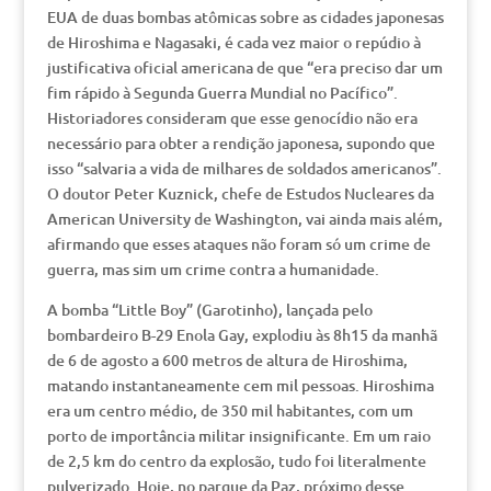
EUA de duas bombas atômicas sobre as cidades japonesas
de Hiroshima e Nagasaki, é cada vez maior o repúdio à
justificativa oficial americana de que “era preciso dar um
fim rápido à Segunda Guerra Mundial no Pacífico”.
Historiadores consideram que esse genocídio não era
necessário para obter a rendição japonesa, supondo que
isso “salvaria a vida de milhares de soldados americanos”.
O doutor Peter Kuznick, chefe de Estudos Nucleares da
American University de Washington, vai ainda mais além,
afirmando que esses ataques não foram só um crime de
guerra, mas sim um crime contra a humanidade.
A bomba “Little Boy” (Garotinho), lançada pelo
bombardeiro B-29 Enola Gay, explodiu às 8h15 da manhã
de 6 de agosto a 600 metros de altura de Hiroshima,
matando instantaneamente cem mil pessoas. Hiroshima
era um centro médio, de 350 mil habitantes, com um
porto de importância militar insignificante. Em um raio
de 2,5 km do centro da explosão, tudo foi literalmente
pulverizado. Hoje, no parque da Paz, próximo desse