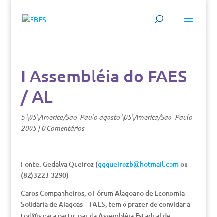
I Assembléia do FAES
/ AL
5 \05\America/Sao_Paulo agosto \05\America/Sao_Paulo
2005
|
0 Comentários
Fonte: Gedalva Queiroz (
ggqueirozb@hotmail.com
ou
(82)3223-3290)
Caros Companheiros, o Fórum Alagoano de Economia
Solidária de Alagoas – FAES, tem o prazer de convidar a
tod@s para participar da Assembléia Estadual de