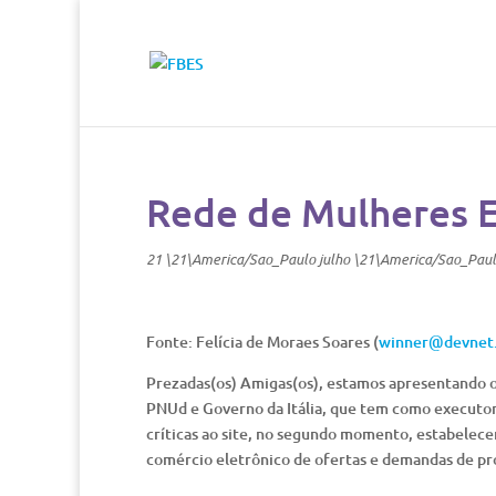
Rede de Mulheres
21 \21\America/Sao_Paulo julho \21\America/Sao_Pau
Fonte: Felícia de Moraes Soares (
winner@devnet.
Prezadas(os) Amigas(os), estamos apresentando o
PNUd e Governo da Itália, que tem como executo
críticas ao site, no segundo momento, estabelec
comércio eletrônico de ofertas e demandas de pro