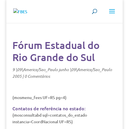
Fórum Estadual do
Rio Grande do Sul
9 \09\America/Sao_Paulo junho \09\America/Sao_Paulo
2005
|
0 Comentários
{mosmenu_fees UF=RS pg=4}
Contatos de referência no estado:
{mosconsultabd sql=contatos_do_estado
instancia=CoordNacional UF=RS}