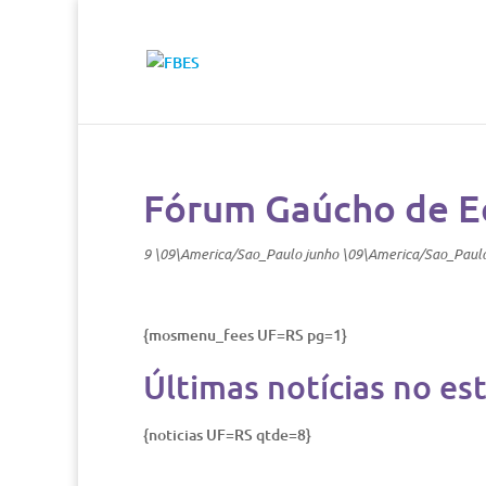
Fórum Gaúcho de Ec
9 \09\America/Sao_Paulo junho \09\America/Sao_Paul
{mosmenu_fees UF=RS pg=1}
Últimas notícias no es
{noticias UF=RS qtde=8}