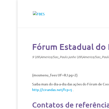
Fórum Estadual do 
9 \09\America/Sao_Paulo junho \09\America/Sao_Paul
{mosmenu_fees UF=RJ pg=2}
Saiba mais do dia-a-dia das ações do Fórum de Coo
http://cirandas.net/fcp-rj
.
Contatos de referênci