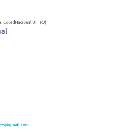
ia=CoordNacional UF=RJ}
ual
eves@gmail.com