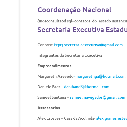
Coordenação Nacional
{mosconsultabd sql=contatos_do_estado instanc
Secretaria Executiva Estad
Contato:
fcprj.secretariaexecutiva@gmail.com
Integrantes da Secretaria Executiva
Empreendimentos
Margareth Azevedo
-margarethga@hotmail.com
Daniele Braz –
danihand6@hotmail.com
Samuel Santana –
samuel.navegador@gmail.com
Assessorias
Alex Esteves – Casa da Acolhida-
alex.gomes.est