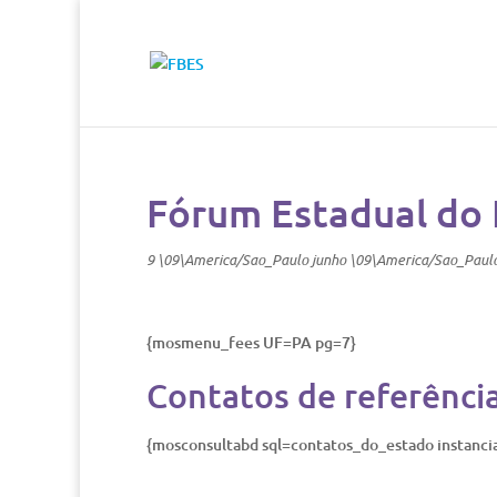
Fórum Estadual do 
9 \09\America/Sao_Paulo junho \09\America/Sao_Paul
{mosmenu_fees UF=PA pg=7}
Contatos de referênci
{mosconsultabd sql=contatos_do_estado instanc