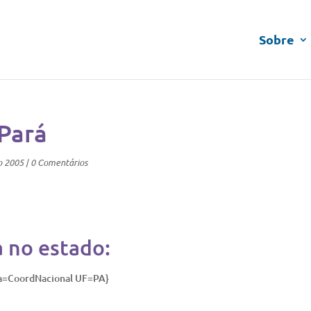
Sobre
Pará
o 2005
|
0 Comentários
a no estado:
ia=CoordNacional UF=PA}