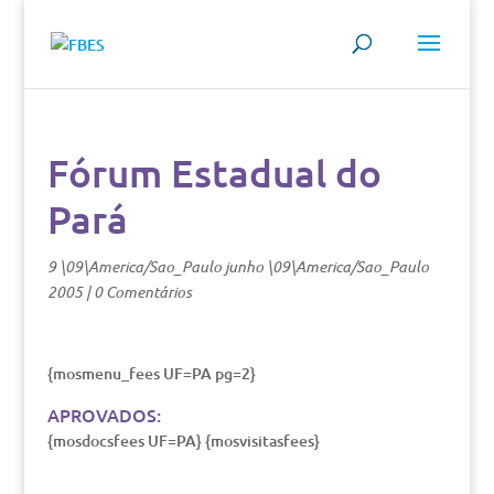
Fórum Estadual do
Pará
9 \09\America/Sao_Paulo junho \09\America/Sao_Paulo
2005
|
0 Comentários
{mosmenu_fees UF=PA pg=2}
APROVADOS:
{mosdocsfees UF=PA} {mosvisitasfees}