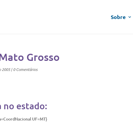
Sobre
 Mato Grosso
o 2005
|
0 Comentários
a no estado:
ia=CoordNacional UF=MT}