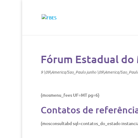
Fórum Estadual do
9 \09\America/Sao_Paulo junho \09\America/Sao_Paul
{mosmenu_fees UF=MT pg=6}
Contatos de referênci
{mosconsultabd sql=contatos_do_estado instanc