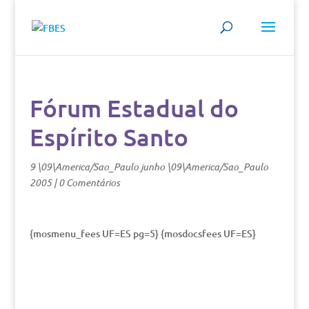
Fórum Estadual do
Espírito Santo
9 \09\America/Sao_Paulo junho \09\America/Sao_Paulo
2005
|
0 Comentários
{mosmenu_fees UF=ES pg=5} {mosdocsfees UF=ES}