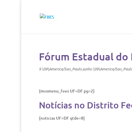
Fórum Estadual do 
9 \09\America/Sao_Paulo junho \09\America/Sao_Paul
{mosmenu_fees UF=DF pg=2}
Notícias no Distrito F
{noticias UF=DF qtde=8}