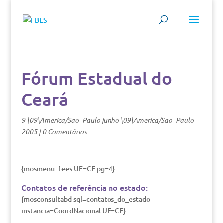
Fórum Estadual do
Ceará
9 \09\America/Sao_Paulo junho \09\America/Sao_Paulo
2005
|
0 Comentários
{mosmenu_fees UF=CE pg=4}
Contatos de referência no estado:
{mosconsultabd sql=contatos_do_estado
instancia=CoordNacional UF=CE}