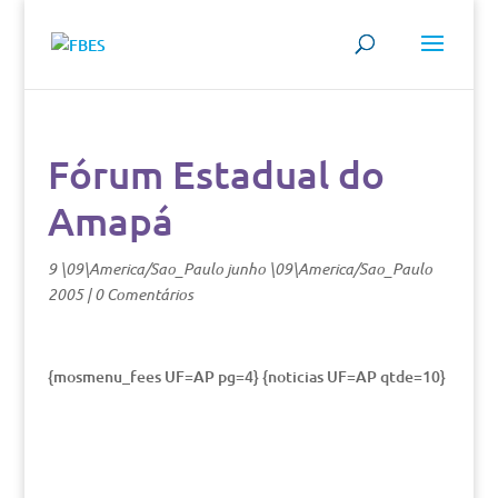
Fórum Estadual do
Amapá
9 \09\America/Sao_Paulo junho \09\America/Sao_Paulo
2005
|
0 Comentários
{mosmenu_fees UF=AP pg=4} {noticias UF=AP qtde=10}