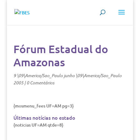
Fórum Estadual do
Amazonas
9 \09\America/Sao_Paulo junho \09\America/Sao_Paulo
2005
|
0 Comentários
{mosmenu_fees UF=AM pg=3}
Últimas notícias no estado
{noticias UF=AM qtde=8}